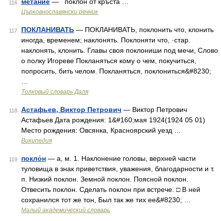
метание
— поклон от кръста …
116
Църковнославянски речник
ПОКЛАНИВАТЬ
— ПОКЛАНИВАТЬ, поклонить что, клонить
117
иногда, временем; наклонять. Поклоняти что, ·стар.
наклонять, клонить. Главы своя поклониши под мечи, Слово
о полку Игореве Покланяться кому о чем, покучиться,
попросить, бить челом. Покланяться, поклониться&#8230;
…
Толковый словарь Даля
Астафьев, Виктор Петрович
— Виктор Петрович
118
Астафьев Дата рождения: 1&#160;мая 1924(1924 05 01)
Место рождения: Овсянка, Красноярский уезд …
Википедия
покло́н
— а, м. 1. Наклонение головы, верхней части
119
туловища в знак приветствия, уважения, благодарности и т.
п. Низкий поклон. Земной поклон. Поясной поклон.
Отвесить поклон. Сделать поклон при встрече. □ В ней
сохранился тот же тон, Был так же тих ее&#8230; …
Малый академический словарь