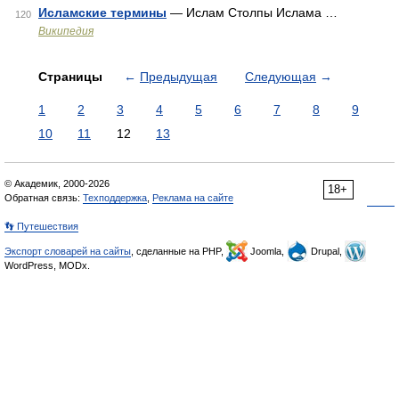
Исламские термины
— Ислам Столпы Ислама …
120
Википедия
Страницы
←
Предыдущая
Следующая
→
1
2
3
4
5
6
7
8
9
10
11
12
13
© Академик, 2000-2026
18+
Обратная связь:
Техподдержка
,
Реклама на сайте
👣 Путешествия
Экспорт словарей на сайты
, сделанные на PHP,
Joomla,
Drupal,
WordPress, MODx.