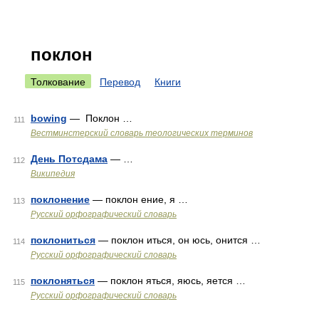
поклон
Толкование
Перевод
Книги
bowing
— Поклон …
111
Вестминстерский словарь теологических терминов
День Потсдама
— …
112
Википедия
поклонение
— поклон ение, я …
113
Русский орфографический словарь
поклониться
— поклон иться, он юсь, онится …
114
Русский орфографический словарь
поклоняться
— поклон яться, яюсь, яется …
115
Русский орфографический словарь